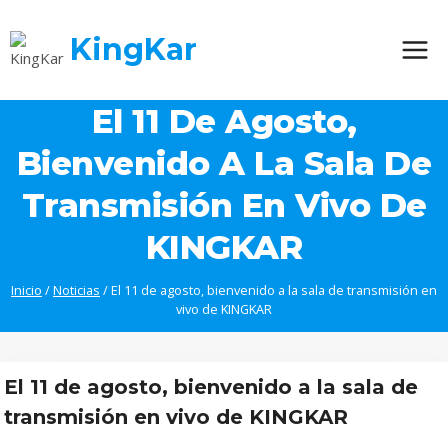
Saltar
al
KingKar
contenido
El 11 De Agosto,
Bienvenido A La Sala De
Transmisión En Vivo De
KINGKAR
Inicio
/
Noticias
/
El 11 de agosto, bienvenido a la sala de transmisión en
vivo de KINGKAR
El 11 de agosto, bienvenido a la sala de
transmisión en vivo de KINGKAR