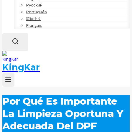
Русский
Português
简体中文
Français
KingKar
Por Qué Es Importante
La Limpieza Oportuna Y
Adecuada Del DPF