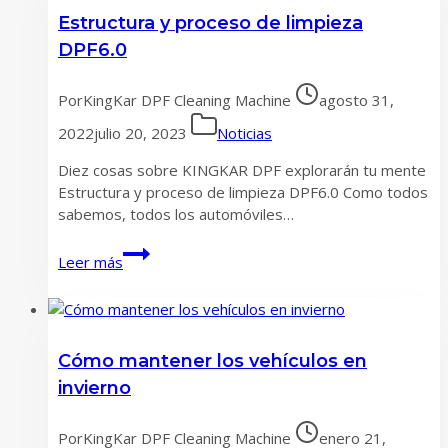
grandes
Estructura y proceso de limpieza
beneficios
DPF6.0
Por
KingKar DPF Cleaning Machine
agosto 31,
2022
julio 20, 2023
Noticias
Diez cosas sobre KINGKAR DPF explorarán tu mente
Estructura y proceso de limpieza DPF6.0 Como todos
sabemos, todos los automóviles…
Estructura
Leer más
y
proceso
de
limpieza
Cómo mantener los vehículos en
DPF6.0
invierno
Por
KingKar DPF Cleaning Machine
enero 21,