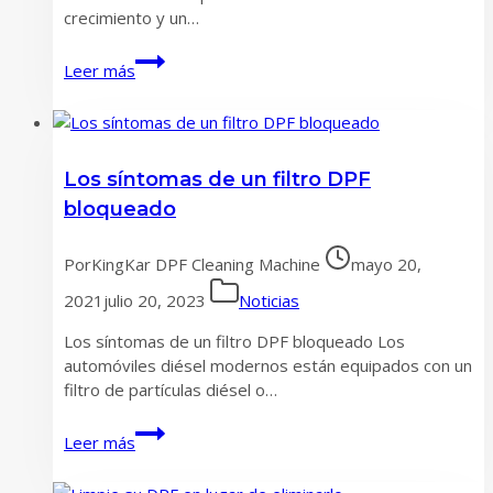
crecimiento y un…
KINGKAR
Leer más
le
muestra
cómo
hacer
Los síntomas de un filtro DPF
la
limpieza
bloqueado
DPF
sabiamente
Por
KingKar DPF Cleaning Machine
mayo 20,
2021
julio 20, 2023
Noticias
Los síntomas de un filtro DPF bloqueado Los
automóviles diésel modernos están equipados con un
filtro de partículas diésel o…
Los
Leer más
síntomas
de