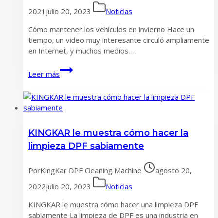
2021
julio 20, 2023
Noticias
Cómo mantener los vehículos en invierno Hace un
tiempo, un video muy interesante circuló ampliamente
en Internet, y muchos medios…
Cómo
Leer más
mantener
los
vehículos
en
invierno
KINGKAR le muestra cómo hacer la
limpieza DPF sabiamente
Por
KingKar DPF Cleaning Machine
agosto 20,
2022
julio 20, 2023
Noticias
KINGKAR le muestra cómo hacer una limpieza DPF
sabiamente La limpieza de DPF es una industria en