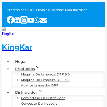
Saltar
al
Professional DPF Cleaning Machine Manufacturer
contenido
KingKar
Hogar
Productos
Máquina De Limpieza DPF 6.0
Máquina De Limpieza DPF 5.0
Agente Limpiador DPF
Distribuidor
Conviértase En Distribuidor
Concepto De Negocio