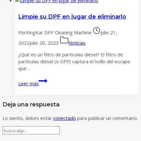
un
filtro
Limpie su DPF en lugar de eliminarlo
DPF
bloqueado
Por
KingKar DPF Cleaning Machine
julio 21,
2022
julio 20, 2023
Noticias
¿Qué es un filtro de partículas diésel? El filtro de
partículas diésel (o DPF) captura el hollín del escape
que…
Limpie
Leer más
su
DPF
en
Deja una respuesta
lugar
de
Lo siento, debes estar
conectado
para publicar un comentario.
eliminarlo
Buscar