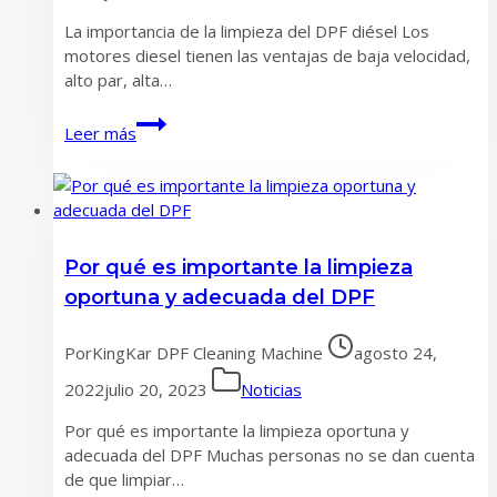
La importancia de la limpieza del DPF diésel Los
motores diesel tienen las ventajas de baja velocidad,
alto par, alta…
La
Leer más
importancia
de
la
limpieza
del
Por qué es importante la limpieza
DPF
diésel
oportuna y adecuada del DPF
Por
KingKar DPF Cleaning Machine
agosto 24,
2022
julio 20, 2023
Noticias
Por qué es importante la limpieza oportuna y
adecuada del DPF Muchas personas no se dan cuenta
de que limpiar…