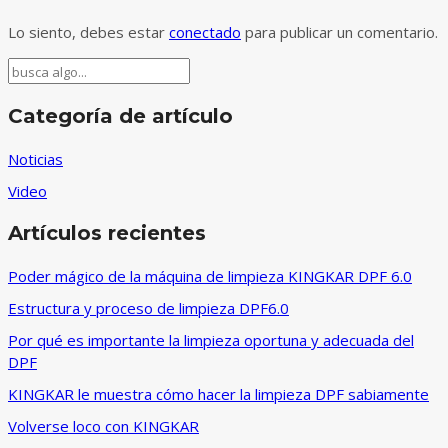
filtro
Lo siento, debes estar
conectado
para publicar un comentario.
de
partículas
Buscar
diésel?
Categoría de artículo
Noticias
Video
Artículos recientes
Poder mágico de la máquina de limpieza KINGKAR DPF 6.0
Estructura y proceso de limpieza DPF6.0
Por qué es importante la limpieza oportuna y adecuada del
DPF
KINGKAR le muestra cómo hacer la limpieza DPF sabiamente
Volverse loco con KINGKAR