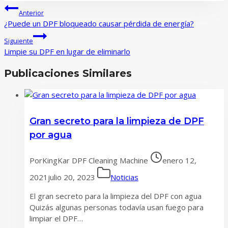
Navegación
Anterior
de
¿Puede un DPF bloqueado causar pérdida de energía?
entradas
Siguiente
Limpie su DPF en lugar de eliminarlo
Publicaciones Similares
Gran secreto para la limpieza de DPF
por agua
Por
KingKar DPF Cleaning Machine
enero 12,
2021
julio 20, 2023
Noticias
El gran secreto para la limpieza del DPF con agua
Quizás algunas personas todavía usan fuego para
limpiar el DPF…