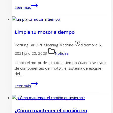
Gran
Leer más
secreto
para
la
limpieza
Limpia tu motor a tiempo
de
DPF
por
Por
KingKar DPF Cleaning Machine
diciembre 6,
agua
2021
julio 20, 2023
Noticias
Limpia el motor de tu auto a tiempo Cuando se trata
de componentes del motor, el sistema de escape
del…
Limpia
Leer más
tu
motor
a
tiempo
¿Cómo mantener el camión en