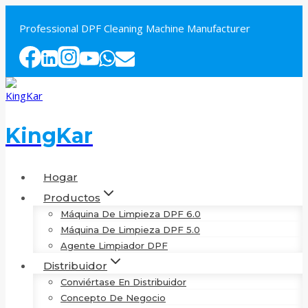
Saltar
al
Professional DPF Cleaning Machine Manufacturer
contenido
KingKar
Hogar
Productos
Máquina De Limpieza DPF 6.0
Máquina De Limpieza DPF 5.0
Agente Limpiador DPF
Distribuidor
Conviértase En Distribuidor
Concepto De Negocio