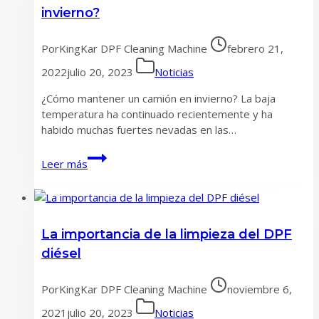
invierno?
Por
KingKar DPF Cleaning Machine
febrero 21,
2022
julio 20, 2023
Noticias
¿Cómo mantener un camión en invierno? La baja
temperatura ha continuado recientemente y ha
habido muchas fuertes nevadas en las…
¿Cómo
Leer más
mantener
el
camión
en
La importancia de la limpieza del DPF
invierno?
diésel
Por
KingKar DPF Cleaning Machine
noviembre 6,
2021
julio 20, 2023
Noticias