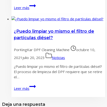
Por
Leer más
qué
es
importante
la
¿Puedo limpiar yo mismo el filtro de
limpieza
oportuna
partículas diésel?
y
adecuada
Por
KingKar DPF Cleaning Machine
octubre 10,
del
DPF
2021
julio 20, 2023
Noticias
¿Puedo limpiar yo mismo el filtro de partículas diésel?
El proceso de limpieza del DPF requiere que se retire
el…
¿Puedo
Leer más
limpiar
yo
mismo
Deja una respuesta
el