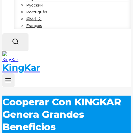
Русский
Português
简体中文
Français
KingKar
Cooperar Con KINGKAR
Genera Grandes
Beneficios