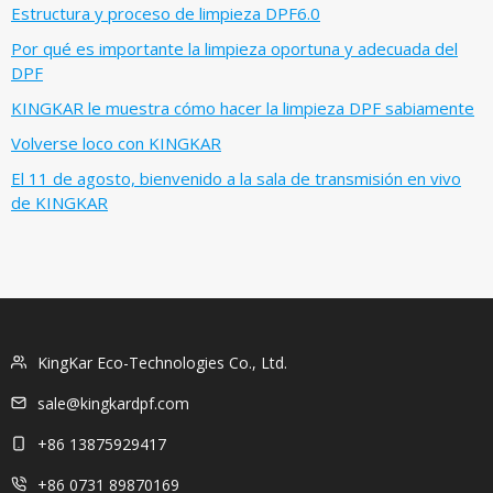
Estructura y proceso de limpieza DPF6.0
Por qué es importante la limpieza oportuna y adecuada del
DPF
KINGKAR le muestra cómo hacer la limpieza DPF sabiamente
Volverse loco con KINGKAR
El 11 de agosto, bienvenido a la sala de transmisión en vivo
de KINGKAR
KingKar Eco-Technologies Co., Ltd.
sale@kingkardpf.com
+86 13875929417
+86 0731 89870169