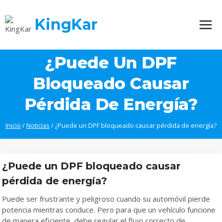
Saltar
al
KingKar
contenido
¿Puede Un DPF
Bloqueado Causar
Pérdida De Energía?
Inicio
/
Noticias
/
¿Puede un DPF bloqueado causar pérdida de energía?
¿Puede un DPF bloqueado causar
pérdida de energía?
Puede ser frustrante y peligroso cuando su automóvil pierde
potencia mientras conduce. Pero para que un vehículo funcione
de manera eficiente, debe regular el flujo correcto de